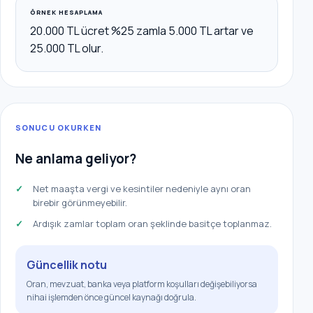
ÖRNEK HESAPLAMA
20.000 TL ücret %25 zamla 5.000 TL artar ve
25.000 TL olur.
SONUCU OKURKEN
Ne anlama geliyor?
Net maaşta vergi ve kesintiler nedeniyle aynı oran
birebir görünmeyebilir.
Ardışık zamlar toplam oran şeklinde basitçe toplanmaz.
Güncellik notu
Oran, mevzuat, banka veya platform koşulları değişebiliyorsa
nihai işlemden önce güncel kaynağı doğrula.