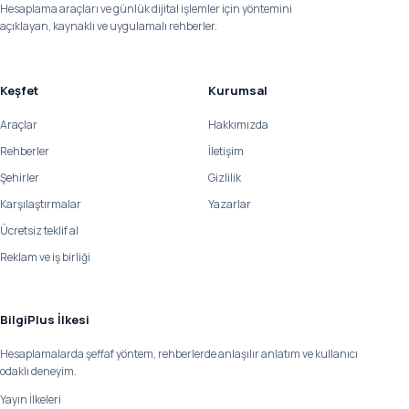
Hesaplama araçları ve günlük dijital işlemler için yöntemini
açıklayan, kaynaklı ve uygulamalı rehberler.
Keşfet
Kurumsal
Araçlar
Hakkımızda
Rehberler
İletişim
Şehirler
Gizlilik
Karşılaştırmalar
Yazarlar
Ücretsiz teklif al
Reklam ve iş birliği
BilgiPlus İlkesi
Hesaplamalarda şeffaf yöntem, rehberlerde anlaşılır anlatım ve kullanıcı
odaklı deneyim.
Yayın İlkeleri