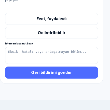
paylaşma.
Evet, faydalıydı
Geliştirilebilir
İstersen kısa not bırak
Geri bildirimi gönder