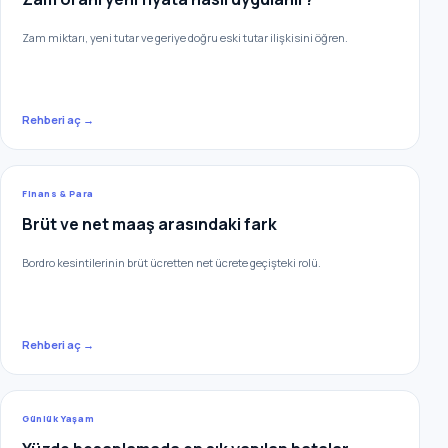
Zam miktarı, yeni tutar ve geriye doğru eski tutar ilişkisini öğren.
Rehberi aç →
Finans & Para
Brüt ve net maaş arasındaki fark
Bordro kesintilerinin brüt ücretten net ücrete geçişteki rolü.
Rehberi aç →
Günlük Yaşam