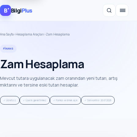
+
B
Bilgi
Plus
Ana Sayfa
›
Hesaplama Araçları
›
Zam Hesaplama
FINANS
Zam Hesaplama
Mevcut tutara uygulanacak zam oranından yeni tutarı, artış
miktarını ve tersine eski tutarı hesaplar.
✓ Ücretsiz
✓ Üyelik gerektirmez
✓ Formül ve örnek açık
✓ Son kontrol: 20.07.2026