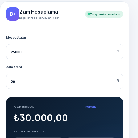
Zam Hesaplama
B+
Tarayıcında hesaplanır
Değerlerini gir, sonucu anlık gör
Mevcut tutar
₺
Zam oranı
%
Kopyala
Hesaplama sonucu
₺30.000,00
Zam sonrası yeni tutar