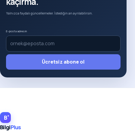
kaçırma.
Yalnızca faydalı güncellemeler. İstediğin an ayrılabilirsin.
E-posta adresin
Ücretsiz abone ol
+
B
Bilgi
Plus