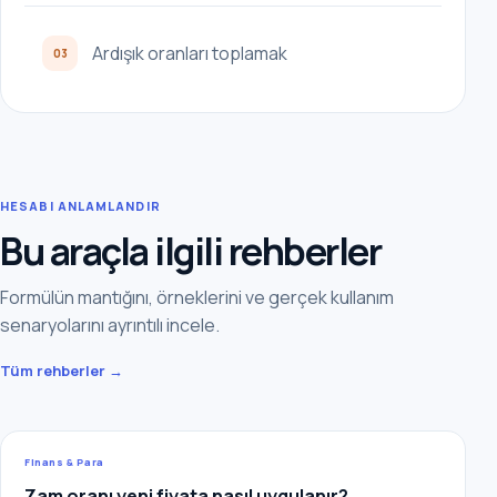
Ardışık oranları toplamak
03
HESABI ANLAMLANDIR
Bu araçla ilgili rehberler
Formülün mantığını, örneklerini ve gerçek kullanım
senaryolarını ayrıntılı incele.
Tüm rehberler →
Finans & Para
Zam oranı yeni fiyata nasıl uygulanır?