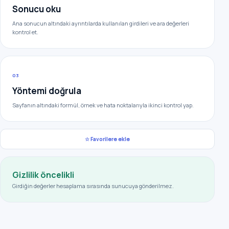
Sonucu oku
Ana sonucun altındaki ayrıntılarda kullanılan girdileri ve ara değerleri
kontrol et.
03
Yöntemi doğrula
Sayfanın altındaki formül, örnek ve hata noktalarıyla ikinci kontrol yap.
☆ Favorilere ekle
Gizlilik öncelikli
Girdiğin değerler hesaplama sırasında sunucuya gönderilmez.