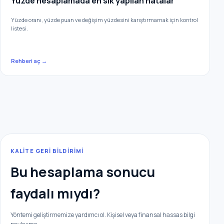
Yüzde hesaplamada en sık yapılan hatalar
Yüzde oranı, yüzde puan ve değişim yüzdesini karıştırmamak için kontrol
listesi.
Rehberi aç →
KALİTE GERİ BİLDİRİMİ
Bu hesaplama sonucu
faydalı mıydı?
Yöntemi geliştirmemize yardımcı ol. Kişisel veya finansal hassas bilgi