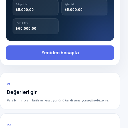
Artış miktarı
Aylık fark
₺5.000,00
₺5.000,00
12 aylık fark
₺60.000,00
Yeniden hesapla
01
Değerleri gir
Para birimi, oran, tarih ve hesap yönünü kendi senaryona göre düzenle.
02