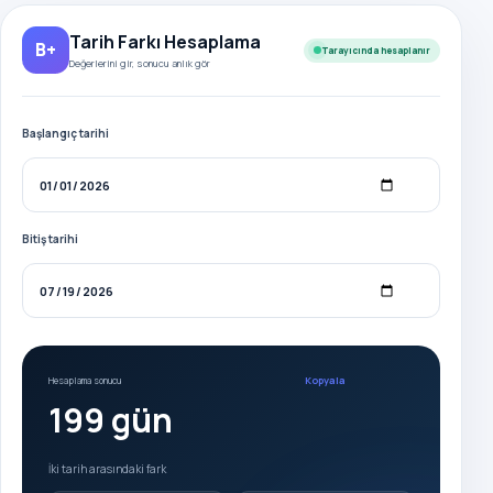
Tarih Farkı Hesaplama
B+
Tarayıcında hesaplanır
Değerlerini gir, sonucu anlık gör
Başlangıç tarihi
Bitiş tarihi
Kopyala
Hesaplama sonucu
199 gün
İki tarih arasındaki fark