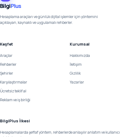
Bilgi
Plus
Hesaplama araçları ve günlük dijital işlemler için yöntemini
açıklayan, kaynaklı ve uygulamalı rehberler.
Keşfet
Kurumsal
Araçlar
Hakkımızda
Rehberler
İletişim
Şehirler
Gizlilik
Karşılaştırmalar
Yazarlar
Ücretsiz teklif al
Reklam ve iş birliği
BilgiPlus İlkesi
Hesaplamalarda şeffaf yöntem, rehberlerde anlaşılır anlatım ve kullanıcı