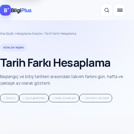
+
B
Bilgi
Plus
Ana Sayfa
›
Hesaplama Araçları
›
Tarih Farkı Hesaplama
GÜNLÜK YAŞAM
Tarih Farkı Hesaplama
Başlangıç ve bitiş tarihleri arasındaki takvim farkını gün, hafta ve
yaklaşık ay olarak gösterir.
✓ Ücretsiz
✓ Üyelik gerektirmez
✓ Formül ve örnek açık
✓ Son kontrol: 20.07.2026