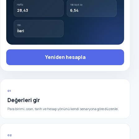
Hafta
Yaklaşık ay
28,43
6,54
Yön
İleri
Yeniden hesapla
01
Değerleri gir
Para birimi, oran, tarih ve hesap yönünü kendi senaryona göre düzenle.
02