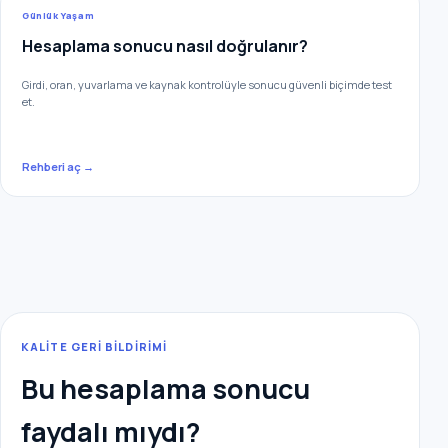
Günlük Yaşam
Hesaplama sonucu nasıl doğrulanır?
Girdi, oran, yuvarlama ve kaynak kontrolüyle sonucu güvenli biçimde test
et.
Rehberi aç →
KALİTE GERİ BİLDİRİMİ
Bu hesaplama sonucu
faydalı mıydı?